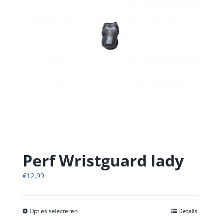
worden
op
de
productpagina
Perf Wristguard lady
€
12,99
Opties selecteren
Dit
Details