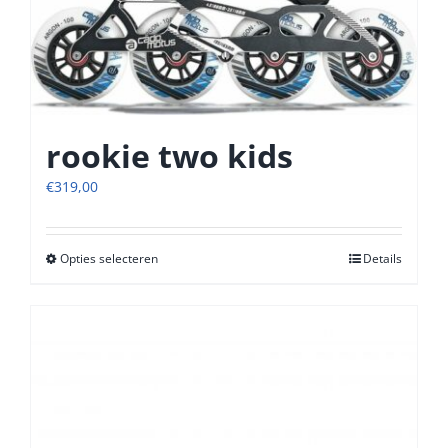
rookie two kids
€
319,00
Opties selecteren
Dit
Details
product
heeft
meerdere
variaties.
Deze
optie
kan
gekozen