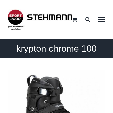
Ga
naar
inhoud
krypton chrome 100