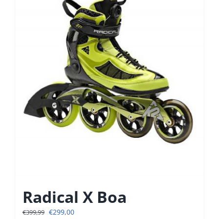
kan
gekozen
worden
op
de
productpagina
Radical X Boa
Oorspronkelijke
Huidige
€
299,00
€
399,99