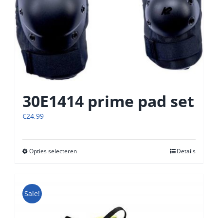
30E1414 prime pad set
€
24,99
Opties selecteren
Dit
Details
product
heeft
meerdere
Sale!
variaties.
Deze
optie