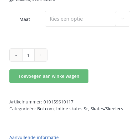
Maat

krypton
chrome
100
Toevoegen aan winkelwagen
aantal
Artikelnummer:
010159610117
Categorieën:
Bol.com
,
Inline skates Sr
,
Skates/Skeelers
Aanvullende informatie