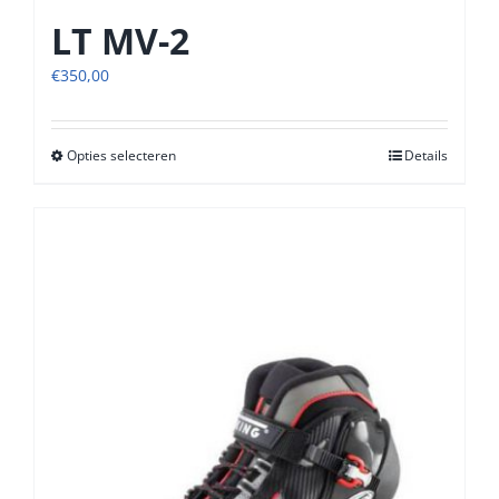
LT MV-2
€
350,00
Opties selecteren
Dit
Details
product
heeft
meerdere
variaties.
Deze
optie
kan
gekozen
worden
op
de
productpagina