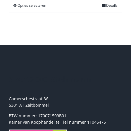
Opties selecteren
Dit
Details
product
heeft
meerdere
variaties.
Deze
optie
kan
gekozen
worden
op
de
Sport2000 Stehmann
productpagina
Gamerschestraat 36
5301 AT Zaltbommel
BTW nummer: 170071509B01
Kamer van Koophandel te Tiel nummer 11046475