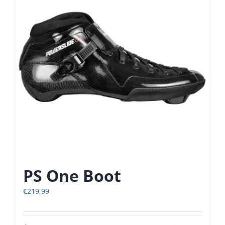
optie
kan
gekozen
worden
op
de
productpagina
PS One Boot
€
219,99