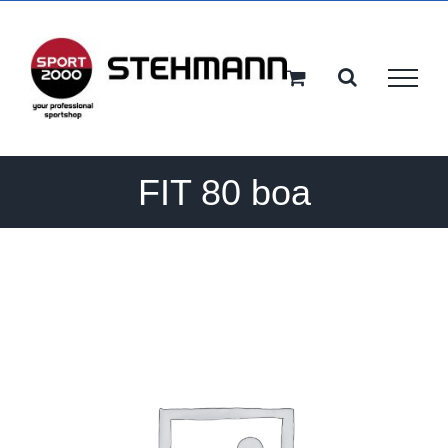
Ga
naar
inhoud
FIT 80 boa