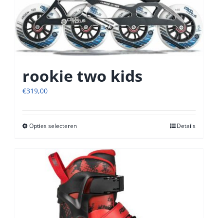
rookie two kids
€
319,00
Opties selecteren
Dit
Details
product
heeft
meerdere
variaties.
Deze
optie
kan
gekozen