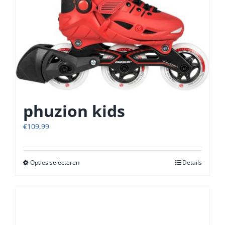
worden
op
de
productpagina
phuzion kids
€
109,99
Opties selecteren
Dit
Details
product
heeft
meerdere
variaties.
Deze