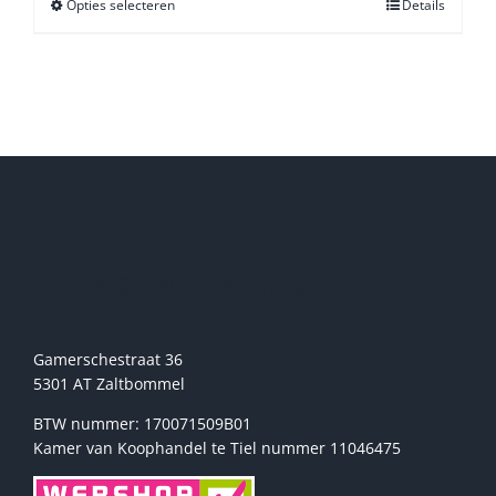
Opties selecteren
Dit
Details
product
heeft
meerdere
variaties.
Deze
optie
kan
gekozen
worden
op
de
Sport2000 Stehmann
productpagina
Gamerschestraat 36
5301 AT Zaltbommel
BTW nummer: 170071509B01
Kamer van Koophandel te Tiel nummer 11046475