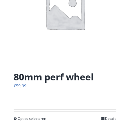
80mm perf wheel
€
59,99
Opties selecteren
Dit
Details
product