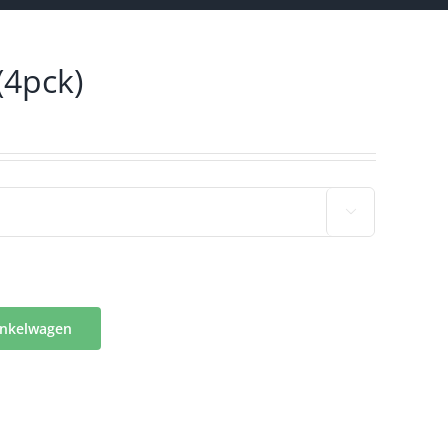
(4pck)

inkelwagen