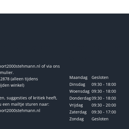
heeft
meerdere
variaties.
Deze
optie
kan
gekozen
n? Stel ze ons!
Openingstijden
worden
op
winkel
de
productpagina
rt2000stehmann.nl of via ons
rmulier.
Maandag
Gesloten
2878 (alleen tijdens
Dinsdag
09:30 - 18:00
ijden winkel)
Woensdag
09:30 - 18:00
en, suggesties of kritiek heeft,
Donderdag
09:30 - 18:00
u een mailtje sturen naar:
Vrijdag
09:30 - 20:00
ort2000stehmann.nl
Zaterdag
09:30 - 17:00
Zondag
Gesloten