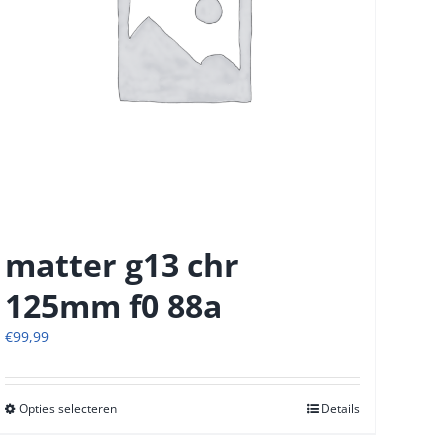
matter g13 chr
125mm f0 88a
€
99,99
Opties selecteren
Dit
Details
product