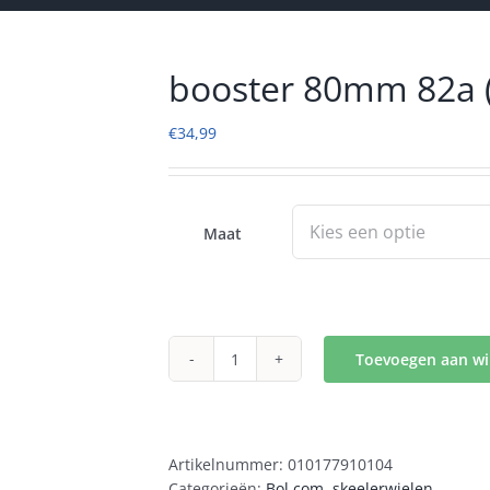
booster 80mm 82a 
€
34,99
Maat
Toevoegen aan w
booster
80mm
82a
(4pck)
Artikelnummer:
010177910104
aantal
Categorieën:
Bol.com
,
skeelerwielen