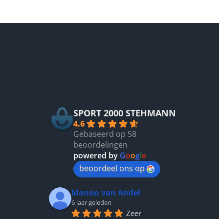
heeft
meerdere
variaties.
Deze
optie
kan
gekozen
Betrouwbaar
worden
op
de
productpagina
SPORT 2000 STEHMANN
4.6
Gebaseerd op 58
beoordelingen
powered by
G
o
o
g
l
e
beoordeel ons op
Manon van Andel
6 jaar geleden
Zeer 