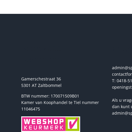
heeft
meerdere
variaties.
Deze
optie
kan
gekozen
Sport2000
Vrage
worden
op
Stehmann
de
productpagina
admin@spo
contactfo
Gamerschestraat 36
T: 0418-51
5301 AT Zaltbommel
openingst
BTW nummer: 170071509B01
Als u vrag
Kamer van Koophandel te Tiel nummer
dan kunt 
11046475
admin@sp