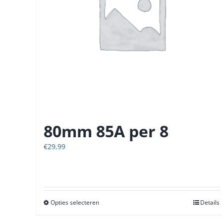
80mm 85A per 8
€
29,99
Opties selecteren
Dit
Details
product