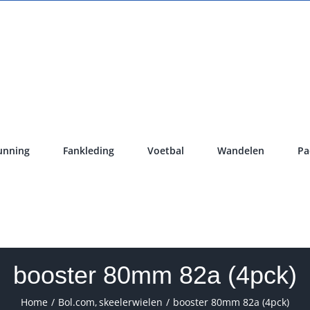
unning
Fankleding
Voetbal
Wandelen
Pa
booster 80mm 82a (4pck)
Home
Bol.com
skeelerwielen
booster 80mm 82a (4pck)