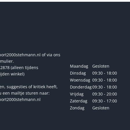
variaties.
Deze
optie
kan
gekozen
n? Stel ze ons!
Openingstijden
worden
op
winkel
de
productpagina
rt2000stehmann.nl of via ons
rmulier.
Maandag
Gesloten
2878 (alleen tijdens
Dinsdag
09:30 - 18:00
ijden winkel)
Woensdag
09:30 - 18:00
en, suggesties of kritiek heeft,
Donderdag
09:30 - 18:00
u een mailtje sturen naar:
Vrijdag
09:30 - 20:00
ort2000stehmann.nl
Zaterdag
09:30 - 17:00
Zondag
Gesloten