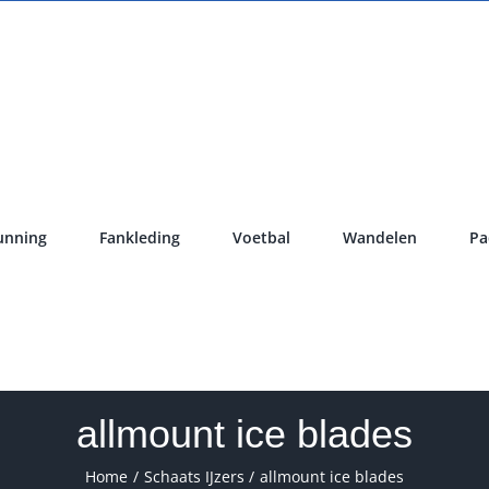
unning
Fankleding
Voetbal
Wandelen
Pa
allmount ice blades
Home
Schaats IJzers
allmount ice blades