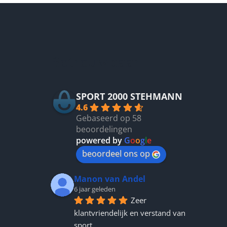
variaties.
Deze
optie
kan
gekozen
Betrouwbaar
worden
op
de
productpagina
SPORT 2000 STEHMANN
4.6
Gebaseerd op 58
beoordelingen
powered by
G
o
o
g
l
e
beoordeel ons op
Manon van Andel
6 jaar geleden
Zeer 
klantvriendelijk en verstand van 
sport