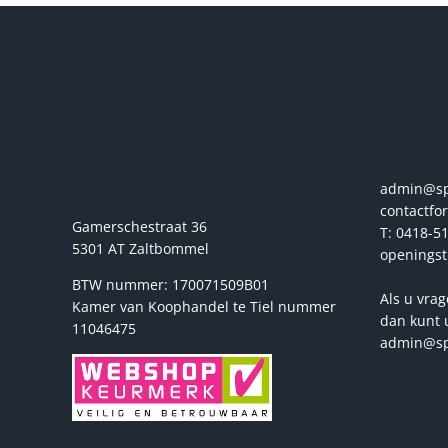
variaties.
Deze
optie
kan
gekozen
Sport2000
Vrage
worden
op
Stehmann
de
productpagina
admin@spo
contactfo
Gamerschestraat 36
T: 0418-51
5301 AT Zaltbommel
openingst
BTW nummer: 170071509B01
Als u vrag
Kamer van Koophandel te Tiel nummer
dan kunt 
11046475
admin@sp