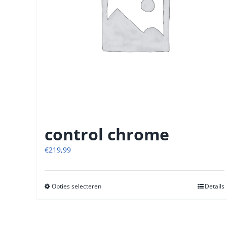
control chrome
€
219,99
Opties selecteren
Dit
Details
product
heeft
meerdere