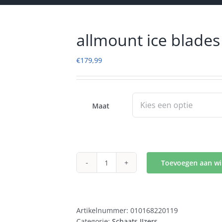
allmount ice blades
€
179,99
Maat
Toevoegen aan w
allmount
ice
blades
aantal
Artikelnummer:
010168220119
Categorie:
Schaats IJzers