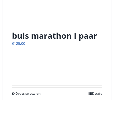
buis marathon I paar
€
125,00
Opties selecteren
Dit
Details
product
heeft
meerdere