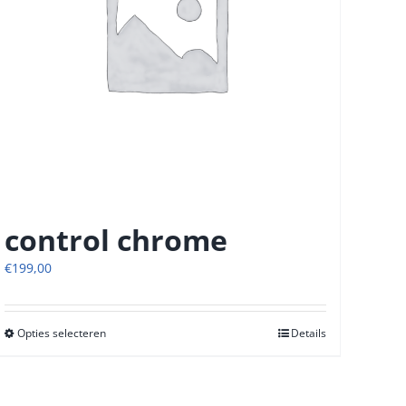
control chrome
€
199,00
Opties selecteren
Dit
Details
product
heeft
meerdere