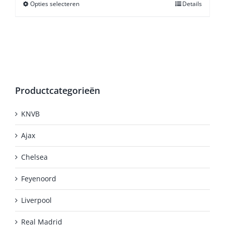
Opties selecteren
Dit
Details
product
heeft
meerdere
variaties.
Deze
optie
kan
Productcategorieën
gekozen
worden
KNVB
op
de
Ajax
productpagina
Chelsea
Feyenoord
Liverpool
Real Madrid