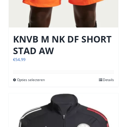
KNVB M NK DF SHORT
STAD AW
€
54,99
Opties selecteren
Dit
Details
product
heeft
meerdere
variaties.
Deze
optie
kan