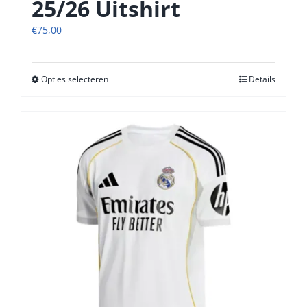
25/26 Uitshirt
€
75,00
Opties selecteren
Dit
Details
product
heeft
meerdere
variaties.
Deze
optie
kan
gekozen
worden
op
de
productpagina