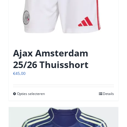
Ajax Amsterdam
25/26 Thuisshort
€
45,00
Opties selecteren
Dit
Details
product
heeft
meerdere
variaties.
Deze