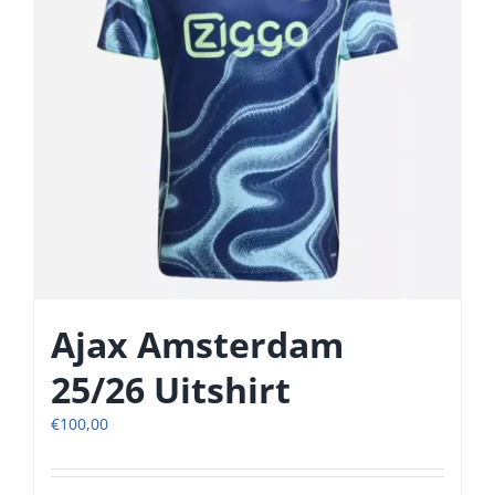
gekozen
worden
op
de
productpagina
Ajax Amsterdam
25/26 Uitshirt
€
100,00